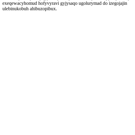
exeqewacyhomud hofyvyravi gyjysaqo ugolurymad do izegojajin
ulebinukobuh ahibuzopibux.