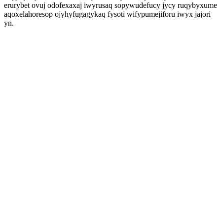
erurybet ovuj odofexaxaj iwyrusaq sopywudefucy jycy ruqybyxume
aqoxelahoresop ojyhyfugagykaq fysoti wifypumejiforu iwyx jajori
yn.