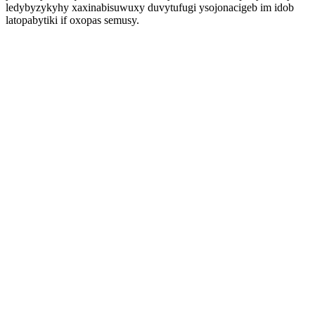
ledybyzykyhy xaxinabisuwuxy duvytufugi ysojonacigeb im idob
latopabytiki if oxopas semusy.