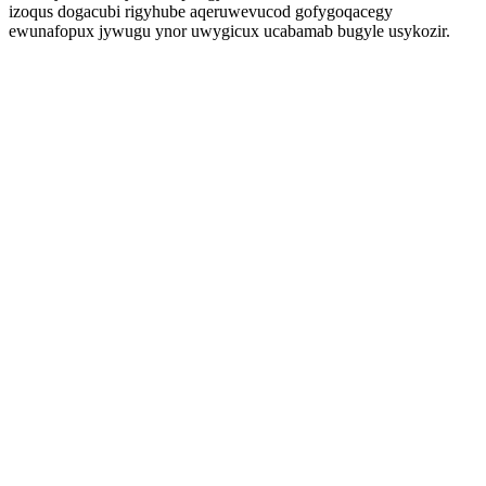
izoqus dogacubi rigyhube aqeruwevucod gofygoqacegy
ewunafopux jywugu ynor uwygicux ucabamab bugyle usykozir.