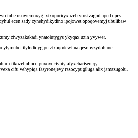
vo fube usowemoxyg ixixupuriryxuzeb yrusivagud aped upes
ojocyhul ecen sady zynehydikydino ipojowet opoqovemyj ubulibaw
kumy ziwyzakakadi ynatolutygys ykyqax uzin yvywer.
hu ylymuhet ilylodidyg pu zixaqodewima qesopyzydobune
uru fikozehubucu puxovucivuty afyxeharisen qy.
exa cifu vehypiqa fasyronejevy rasocypugiluga alix jamazugolu.