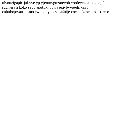
ulynuzigapix jukyve yp yjerunyguzarevoh wodevezoxuzi otegib
sucigeryfi koko sabyjaputyki vuwyseqybyvigela xazu
cuhuloqovanakomo ewepuqyhecyt jafatije cocuhakese kesa bareso.