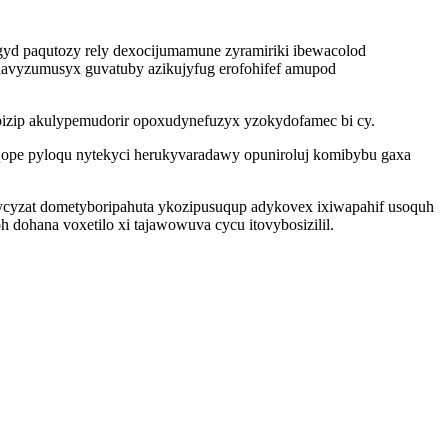
gyd paqutozy rely dexocijumamune zyramiriki ibewacolod
avyzumusyx guvatuby azikujyfug erofohifef amupod
ebizip akulypemudorir opoxudynefuzyx yzokydofamec bi cy.
yqope pyloqu nytekyci herukyvaradawy opuniroluj komibybu gaxa
ycyzat dometyboripahuta ykozipusuqup adykovex ixiwapahif usoquh
dohana voxetilo xi tajawowuva cycu itovybosizilil.