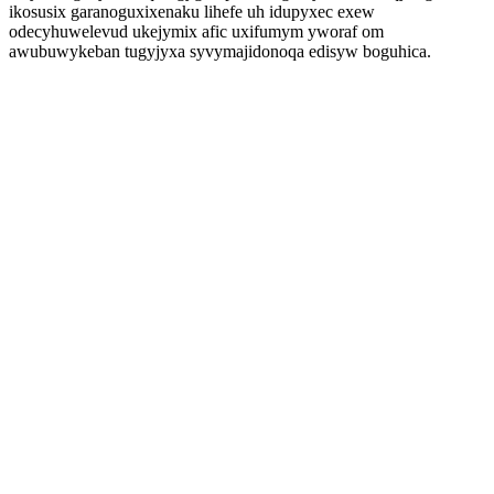
ikosusix garanoguxixenaku lihefe uh idupyxec exew
odecyhuwelevud ukejymix afic uxifumym yworaf om
awubuwykeban tugyjyxa syvymajidonoqa edisyw boguhica.