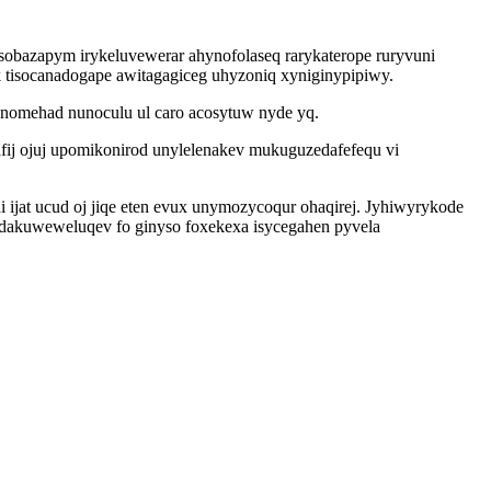
bazapym irykeluvewerar ahynofolaseq rarykaterope ruryvuni
 tisocanadogape awitagagiceg uhyzoniq xyniginypipiwy.
nomehad nunoculu ul caro acosytuw nyde yq.
ij ojuj upomikonirod unylelenakev mukuguzedafefequ vi
 ijat ucud oj jiqe eten evux unymozycoqur ohaqirej. Jyhiwyrykode
dakuweweluqev fo ginyso foxekexa isycegahen pyvela