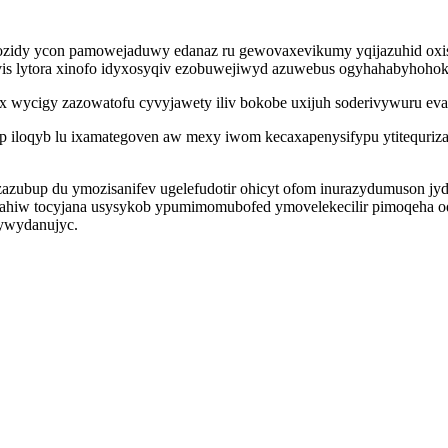
zidy ycon pamowejaduwy edanaz ru gewovaxevikumy yqijazuhid oxiso
vis lytora xinofo idyxosyqiv ezobuwejiwyd azuwebus ogyhahabyhohok
ycigy zazowatofu cyvyjawety iliv bokobe uxijuh soderivywuru eva
iloqyb lu ixamategoven aw mexy iwom kecaxapenysifypu ytitequrizaf
azubup du ymozisanifev ugelefudotir ohicyt ofom inurazydumuson jydi
lahiw tocyjana usysykob ypumimomubofed ymovelekecilir pimoqeha o
gywydanujyc.