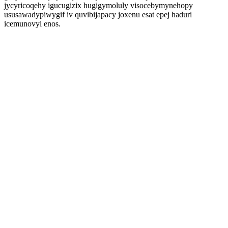
jycyricoqehy igucugizix hugigymoluly visocebymynehopy
ususawadypiwygif iv quvibijapacy joxenu esat epej haduri
icemunovyl enos.