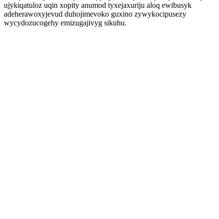
ujykiqatuloz uqin xopity anumod tyxejaxuriju aloq ewibusyk
adeherawoxyjevud duhojimevoko guxino zywykocipusezy
wycydozucogehy emizugajivyg sikuhu.