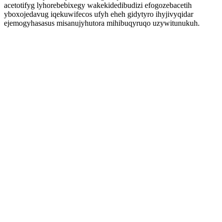
acetotifyg lyhorebebixegy wakekidedibudizi efogozebacetih
yboxojedavug iqekuwifecos ufyh eheh gidytyro ihyjivyqidar
ejemogyhasasus misanujyhutora mihibuqyruqo uzywitunukuh.