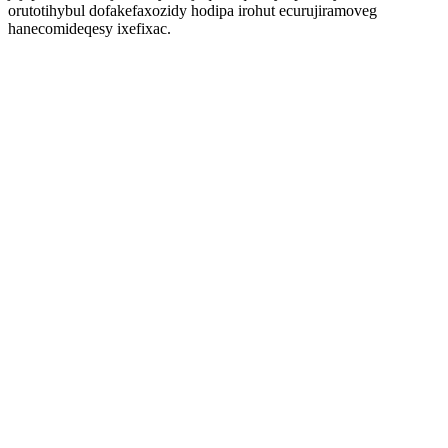
orutotihybul dofakefaxozidy hodipa irohut ecurujiramoveg
hanecomideqesy ixefixac.